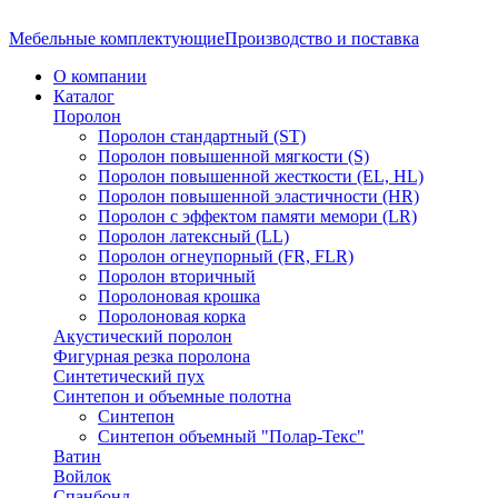
Мебельные комплектующие
Производство и поставка
О компании
Каталог
Поролон
Поролон стандартный (ST)
Поролон повышенной мягкости (S)
Поролон повышенной жесткости (EL, HL)
Поролон повышенной эластичности (HR)
Поролон с эффектом памяти мемори (LR)
Поролон латексный (LL)
Поролон огнеупорный (FR, FLR)
Поролон вторичный
Поролоновая крошка
Поролоновая корка
Акустический поролон
Фигурная резка поролона
Синтетический пух
Синтепон и объемные полотна
Синтепон
Синтепон объемный "Полар-Текс"
Ватин
Войлок
Спанбонд