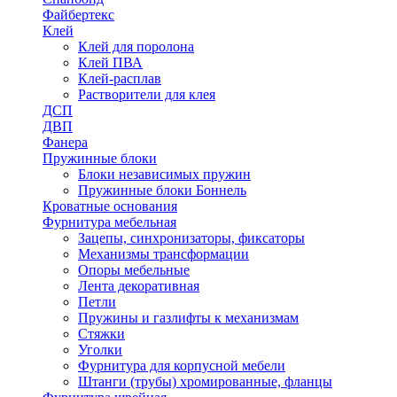
Файбертекс
Клей
Клей для поролона
Клей ПВА
Клей-расплав
Растворители для клея
ДСП
ДВП
Фанера
Пружинные блоки
Блоки независимых пружин
Пружинные блоки Боннель
Кроватные основания
Фурнитура мебельная
Зацепы, синхронизаторы, фиксаторы
Механизмы трансформации
Опоры мебельные
Лента декоративная
Петли
Пружины и газлифты к механизмам
Стяжки
Уголки
Фурнитура для корпусной мебели
Штанги (трубы) хромированные, фланцы