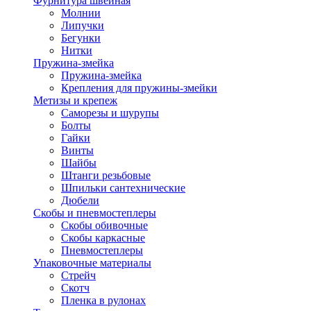
Фурнитура швейная
Молнии
Липучки
Бегунки
Нитки
Пружина-змейка
Пружина-змейка
Крепления для пружины-змейки
Метизы и крепеж
Саморезы и шурупы
Болты
Гайки
Винты
Шайбы
Штанги резьбовые
Шпильки сантехнические
Дюбели
Скобы и пневмостеплеры
Скобы обивочные
Скобы каркасные
Пневмостеплеры
Упаковочные материалы
Стрейч
Скотч
Пленка в рулонах