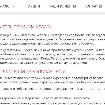
АТАЛОГ
АКЦИИ
НАШИ КЛИЕНТЫ
КОНТАКТЫ
ПЛИТЕЛЬ ПРЕМИУМ-КЛАССА
нновационный материал, который благодаря использованию передо
 спектром неоспоримых преимуществ. Отменные теплоизоляционные 
 предопределяющие популярность и востребованность изделия.
а достаточно широка, начиная от производства одежды и заканчивая
. Материал имеет особую структуру, за счет чего отлично восстанав
е следует отметить, что «Полар-Текс» экологичен и полностью безо
итель является одним из лучших решений для аллергиков.
ВА УТЕПЛИТЕЛЯ «ПОЛАР-ТЕКС»
меняется технология термического скрепления полиэфирных волокон,
х эксплуатационных характеристик. Что же такого особенного в «Пола
е волокно обеспечивает хорошее сохранение тепла – вот прич
я гидрофобным материалом, не впитывает запахи и жидкости;
лителем отличаются длительным сроком эксплуатации и отлично с