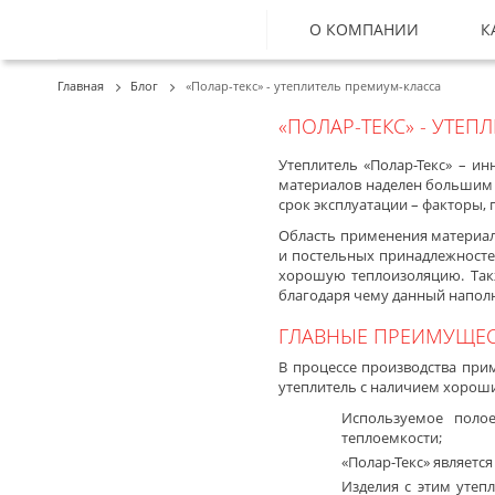
О КОМПАНИИ
К
Главная
Блог
«Полар-текс» - утеплитель премиум-класса
«ПОЛАР-ТЕКС» - УТЕ
Утеплитель «Полар-Текс» – и
материалов наделен большим
срок эксплуатации – факторы,
Область применения материал
и постельных принадлежностей
хорошую теплоизоляцию. Такж
благодаря чему данный наполн
ГЛАВНЫЕ ПРЕИМУЩЕСТ
В процессе производства при
утеплитель с наличием хороши
Используемое поло
теплоемкости;
«Полар-Текс» являетс
Изделия с этим утеп