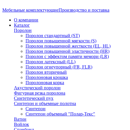
Мебельные комплектующие
Производство и поставка
О компании
Каталог
Поролон
Поролон стандартный (ST)
Поролон повышенной мягкости (S)
Поролон повышенной жесткости (EL, HL)
Поролон повышенной эластичности (HR)
Поролон с эффектом памяти мемори (LR)
Поролон латексный (LL)
Поролон огнеупорный (FR, FLR)
Поролон вторичный
Поролоновая крошка
Поролоновая корка
Акустический поролон
Фигурная резка поролона
Синтетический пух
Синтепон и объемные полотна
Синтепон
Синтепон объемный "Полар-Текс"
Ватин
Войлок
Спанбонд