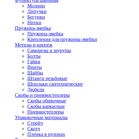
Фурнитура швейная
Молнии
Липучки
Бегунки
Нитки
Пружина-змейка
Пружина-змейка
Крепления для пружины-змейки
Метизы и крепеж
Саморезы и шурупы
Болты
Гайки
Винты
Шайбы
Штанги резьбовые
Шпильки сантехнические
Дюбели
Скобы и пневмостеплеры
Скобы обивочные
Скобы каркасные
Пневмостеплеры
Упаковочные материалы
Стрейч
Скотч
Пленка в рулонах