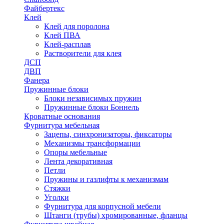
Файбертекс
Клей
Клей для поролона
Клей ПВА
Клей-расплав
Растворители для клея
ДСП
ДВП
Фанера
Пружинные блоки
Блоки независимых пружин
Пружинные блоки Боннель
Кроватные основания
Фурнитура мебельная
Зацепы, синхронизаторы, фиксаторы
Механизмы трансформации
Опоры мебельные
Лента декоративная
Петли
Пружины и газлифты к механизмам
Стяжки
Уголки
Фурнитура для корпусной мебели
Штанги (трубы) хромированные, фланцы