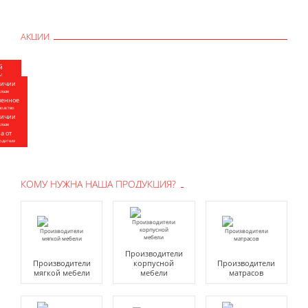
АКЦИИ
Дарим пневмостеплер за 100 руб.
й
ь!
Синтетический пух и шары
личии
кладе
Фигурная резка поролона
венное
одство
Акустические пирамиды
личии
кладе
Поролон по оптовой цене
а от
одителя
КОМУ НУЖНА НАША ПРОДУКЦИЯ?
Производители
Производители
корпусной
Производители
мягкой мебели
мебели
матрасов