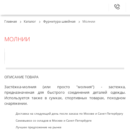
+7 (495)
414-11-33
МСК:
Главная
Каталог
Фурнитура швейная
Молнии
+7 (812)
677-77-01
СПБ:
МОЛНИИ
ОПИСАНИЕ ТОВАРА
Застёжка-молния (или просто "молния") - застежка,
предназначеная для быстрого соединения деталей одежды.
Используется также в сумках, спортивных товарах, походном
снаряжении.
Доставка на следующий день после заказа по Москве и Санкт-Петербургу
Самовывоз со складов в Москве и Санкт-Петербурге
Лучшее предложение на рынке