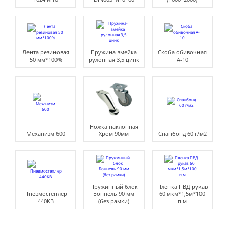
Лента резиновая
Пружина-змейка
Скоба обивочная
50 мм*100%
рулонная 3,5 цинк
A-10
Ножка наклонная
Механизм 600
Хром 90мм
Спанбонд 60 г/м2
Пружинный блок
Пленка ПВД рукав
Пневмостеплер
Боннель 90 мм
60 мкм*1,5м*100
440KB
(без рамки)
п.м