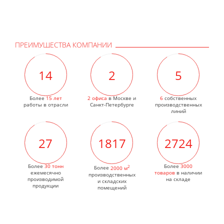
ПРЕИМУЩЕСТВА КОМПАНИИ
15
2
6
Более
15 лет
2 офиса
в Москве и
6
собственных
работы в отрасли
Санкт-Петербурге
производственных
линий
29
1939
2908
Более
30 тонн
2
Более
3000
Более
2000 м
ежемесячно
товаров
в наличии
производственных
производимой
на складе
и складских
продукции
помещений