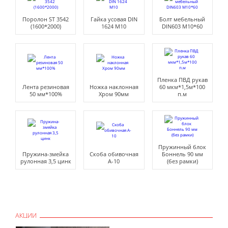
Поролон ST 3542
Гайка усовая DIN
Болт мебельный
(1600*2000)
1624 М10
DIN603 М10*60
Пленка ПВД рукав
Лента резиновая
Ножка наклонная
60 мкм*1,5м*100
50 мм*100%
Хром 90мм
п.м
Пружинный блок
Пружина-змейка
Скоба обивочная
Боннель 90 мм
рулонная 3,5 цинк
A-10
(без рамки)
АКЦИИ