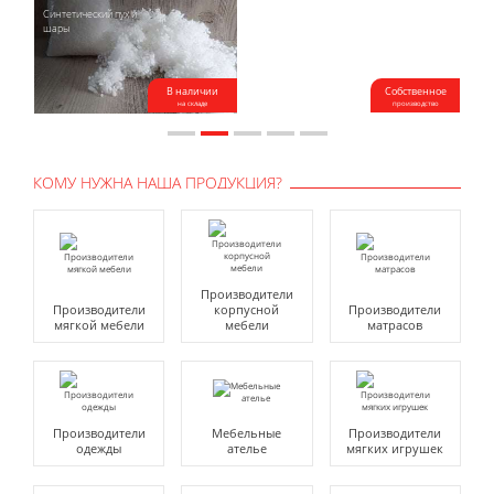
Синтетический пух и
Фигурная резка
А
шары
поролона
В наличии
Собственное
на складе
производство
КОМУ НУЖНА НАША ПРОДУКЦИЯ?
Производители
Производители
корпусной
Производители
мягкой мебели
мебели
матрасов
Производители
Мебельные
Производители
одежды
ателье
мягких игрушек