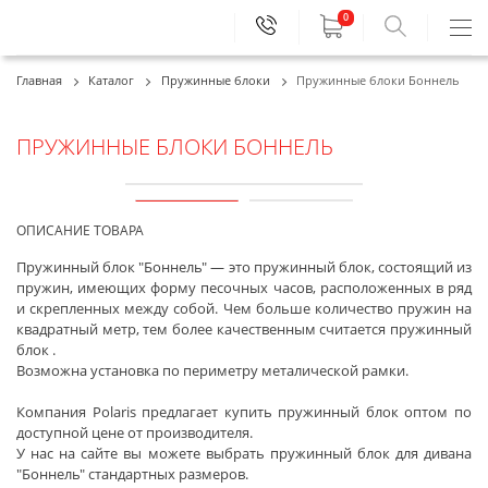
0
+7 (495)
414-11-33
МСК:
Главная
Каталог
Пружинные блоки
Пружинные блоки Боннель
+7 (812)
677-77-01
СПБ:
ПРУЖИННЫЕ БЛОКИ БОННЕЛЬ
ОПИСАНИЕ ТОВАРА
Пружинный блок "Боннель" — это пружинный блок, состоящий из
пружин, имеющих форму песочных часов, расположенных в ряд
и скрепленных между собой. Чем больше количество пружин на
квадратный метр, тем более качественным считается пружинный
блок .
Возможна установка по периметру металической рамки.
Компания Polaris предлагает купить пружинный блок оптом по
доступной цене от производителя.
У нас на сайте вы можете выбрать пружинный блок для дивана
"Боннель" стандартных размеров.