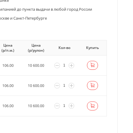
рынке
мпанией до пункта выдачи в любой город России
оскве и Санкт-Петербурге
Цена
Цена
Кол-во
Купить
(р/п.м.)
(р/рулон)
106.00
10 600.00
106.00
10 600.00
106.00
10 600.00