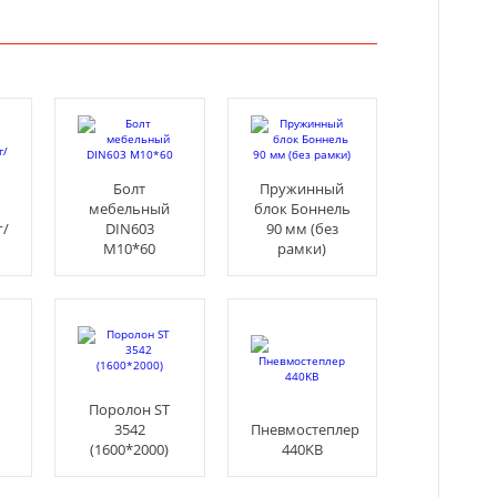
Болт
Пружинный
мебельный
блок Боннель
г/
DIN603
90 мм (без
М10*60
рамки)
Поролон ST
3542
Пневмостеплер
(1600*2000)
440KB