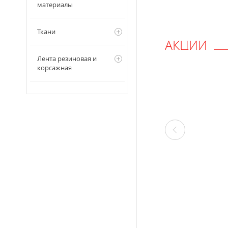
материалы
Ткани
АКЦИИ
Лента резиновая и
корсажная
Дарим
С
пневмостеплер
п
за 100 руб.
Успей
забрать!