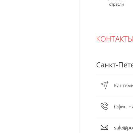
отрасли
КОНТАКТ
Санкт-Пет
Кантемир
Офис:
+
sale@pol