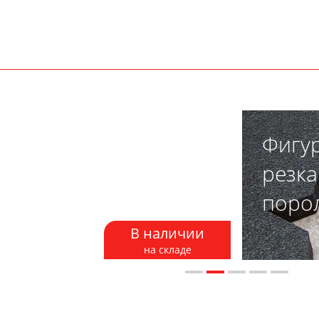
интетический
Фигу
ух и шары
резка
поро
В наличии
на складе