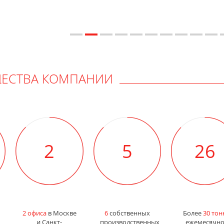
ЕСТВА КОМПАНИИ
2
6
30
2 офиса
в Москве
6
собственных
Более
30 тон
и Санкт-
производственных
ежемесячн