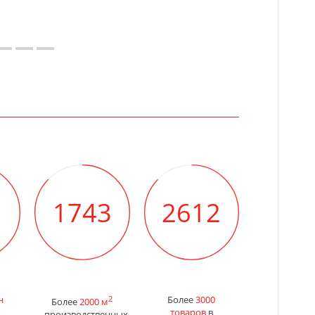
1998
2997
н
2
Более
3000
Более
2000 м
о
товаров
в
производственных