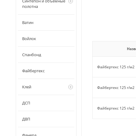
Синтепон и объемные
полотна
Ватин
Войлок
Назв
Спанбонд
Файбертекс 125 г/м2
Файбертекс
Клей
Файбертекс 125 г/м2
ДСП
Файбертекс 125 г/м2
ДВП
Фанера