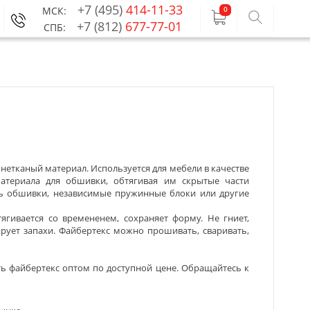
+7 (495)
414-11-33
МСК:
0
+7 (812)
677-77-01
СПБ:
етканый материал. Используется для мебели в качестве
атериала для обшивки, обтягивая им скрытые части
ь обшивки, независимые пружинные блоки или другие
ягивается со времененем, сохраняет форму. Не гниет,
ирует запахи. Файбертекс можно прошивать, сваривать,
ть файбертекс оптом по доступной цене. Обращайтесь к