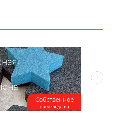
рная
Акустиче
пирамид
лона
Собственное
производство