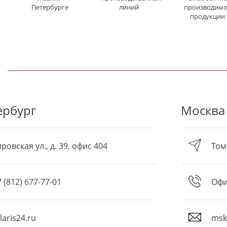
Петербурге
линий
производим
продукции
Ы
ербург
Москва
овская ул., д. 39, офис 404
Том
7 (812) 677-77-01
Офи
aris24.ru
msk