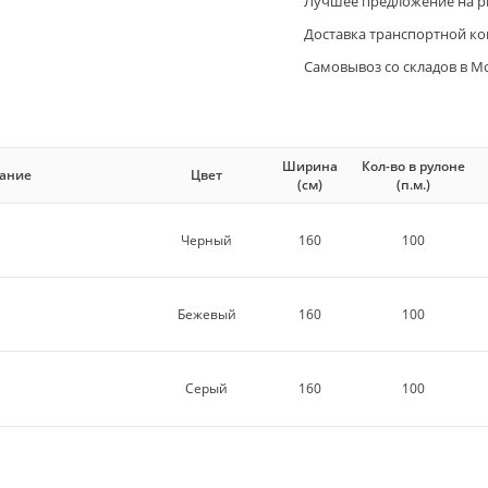
Лучшее предложение на 
Доставка транспортной ко
Самовывоз со складов в М
Ширина
Кол-во в рулоне
ание
Цвет
(см)
(п.м.)
Черный
160
100
Бежевый
160
100
Серый
160
100