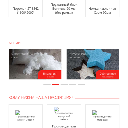
Пружинный блок
Поролон ST 3542
Боннель 90 мм
Ножка наклонная
(1600*2000)
(без рамки)
Хром 90мм
АКЦИИ
Синтетический пух и
Фигурная резка
А
шары
поролона
В наличии
Собственное
на складе
производство
КОМУ НУЖНА НАША ПРОДУКЦИЯ?
Производители