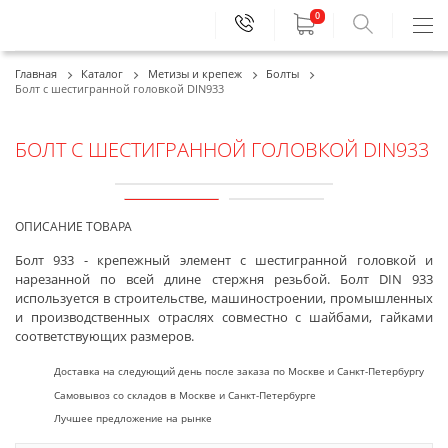
0
+7 (495)
414-11-33
МСК:
Главная
Каталог
Метизы и крепеж
Болты
Болт с шестигранной головкой DIN933
+7 (812)
677-77-01
СПБ:
БОЛТ С ШЕСТИГРАННОЙ ГОЛОВКОЙ DIN933
ОПИСАНИЕ ТОВАРА
Болт 933 - крепежный элемент с шестигранной головкой и
нарезанной по всей длине стержня резьбой. Болт DIN 933
используется в строительстве, машиностроении, промышленных
и производственных отраслях совместно с шайбами, гайками
соответствующих размеров.
Доставка на следующий день после заказа по Москве и Санкт-Петербургу
Самовывоз со складов в Москве и Санкт-Петербурге
Лучшее предложение на рынке