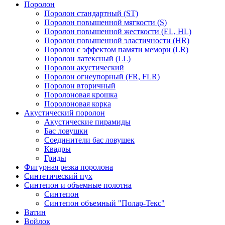
Поролон
Поролон стандартный (ST)
Поролон повышенной мягкости (S)
Поролон повышенной жесткости (EL, HL)
Поролон повышенной эластичности (HR)
Поролон с эффектом памяти мемори (LR)
Поролон латексный (LL)
Поролон акустический
Поролон огнеупорный (FR, FLR)
Поролон вторичный
Поролоновая крошка
Поролоновая корка
Акустический поролон
Акустические пирамиды
Бас ловушки
Соединители бас ловушек
Квадры
Гриды
Фигурная резка поролона
Синтетический пух
Синтепон и объемные полотна
Синтепон
Синтепон объемный "Полар-Текс"
Ватин
Войлок