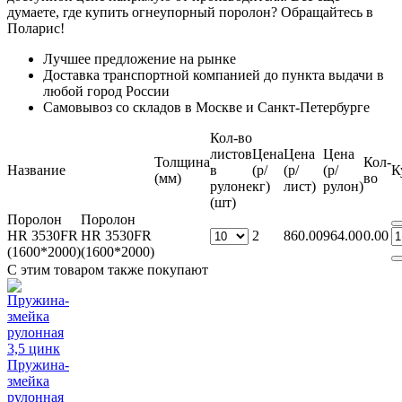
думаете, где купить огнеупорный поролон? Обращайтесь в
Поларис!
Лучшее предложение на рынке
Доставка транспортной компанией до пункта выдачи в
любой город России
Самовывоз со складов в Москве и Санкт-Петербурге
Кол-во
листов
Цена
Цена
Цена
Толщина
Кол-
Название
в
(р/
(р/
(р/
К
(мм)
во
рулоне
кг)
лист)
рулон)
(шт)
Поролон
Поролон
HR 3530FR
HR 3530FR
2
860.00
964.00
0.00
(1600*2000)
(1600*2000)
С этим товаром также покупают
Пружина-
змейка
рулонная