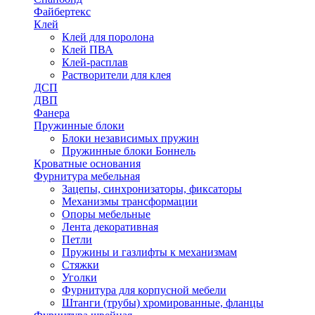
Файбертекс
Клей
Клей для поролона
Клей ПВА
Клей-расплав
Растворители для клея
ДСП
ДВП
Фанера
Пружинные блоки
Блоки независимых пружин
Пружинные блоки Боннель
Кроватные основания
Фурнитура мебельная
Зацепы, синхронизаторы, фиксаторы
Механизмы трансформации
Опоры мебельные
Лента декоративная
Петли
Пружины и газлифты к механизмам
Стяжки
Уголки
Фурнитура для корпусной мебели
Штанги (трубы) хромированные, фланцы