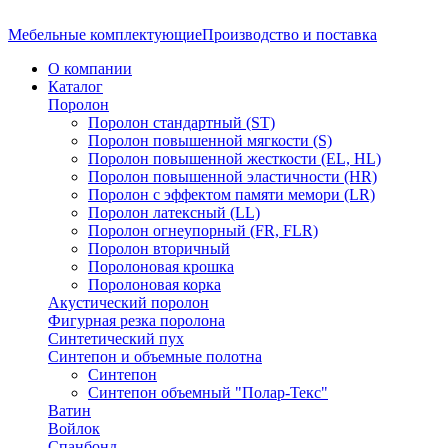
Мебельные комплектующие
Производство и поставка
О компании
Каталог
Поролон
Поролон стандартный (ST)
Поролон повышенной мягкости (S)
Поролон повышенной жесткости (EL, HL)
Поролон повышенной эластичности (HR)
Поролон с эффектом памяти мемори (LR)
Поролон латексный (LL)
Поролон огнеупорный (FR, FLR)
Поролон вторичный
Поролоновая крошка
Поролоновая корка
Акустический поролон
Фигурная резка поролона
Синтетический пух
Синтепон и объемные полотна
Синтепон
Синтепон объемный "Полар-Текс"
Ватин
Войлок
Спанбонд