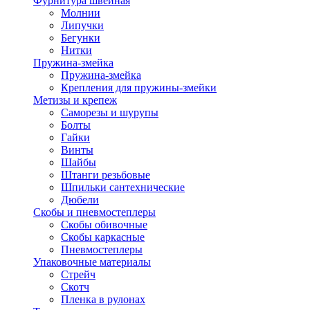
Фурнитура швейная
Молнии
Липучки
Бегунки
Нитки
Пружина-змейка
Пружина-змейка
Крепления для пружины-змейки
Метизы и крепеж
Саморезы и шурупы
Болты
Гайки
Винты
Шайбы
Штанги резьбовые
Шпильки сантехнические
Дюбели
Скобы и пневмостеплеры
Скобы обивочные
Скобы каркасные
Пневмостеплеры
Упаковочные материалы
Стрейч
Скотч
Пленка в рулонах