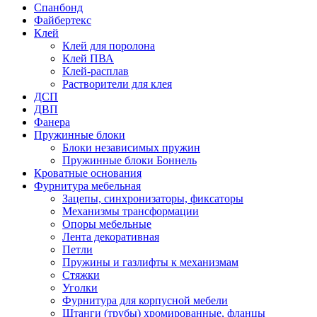
Спанбонд
Файбертекс
Клей
Клей для поролона
Клей ПВА
Клей-расплав
Растворители для клея
ДСП
ДВП
Фанера
Пружинные блоки
Блоки независимых пружин
Пружинные блоки Боннель
Кроватные основания
Фурнитура мебельная
Зацепы, синхронизаторы, фиксаторы
Механизмы трансформации
Опоры мебельные
Лента декоративная
Петли
Пружины и газлифты к механизмам
Стяжки
Уголки
Фурнитура для корпусной мебели
Штанги (трубы) хромированные, фланцы