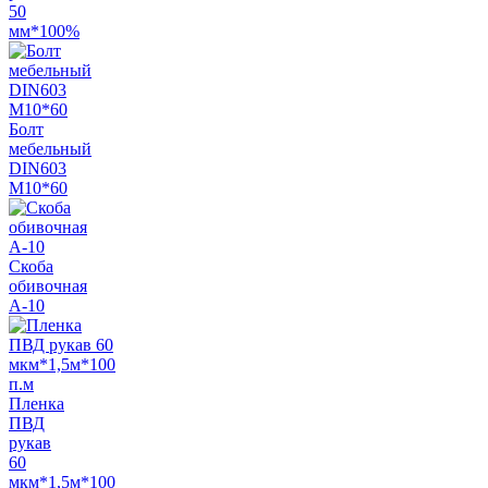
50
мм*100%
Болт
мебельный
DIN603
М10*60
Скоба
обивочная
A-10
Пленка
ПВД
рукав
60
мкм*1,5м*100