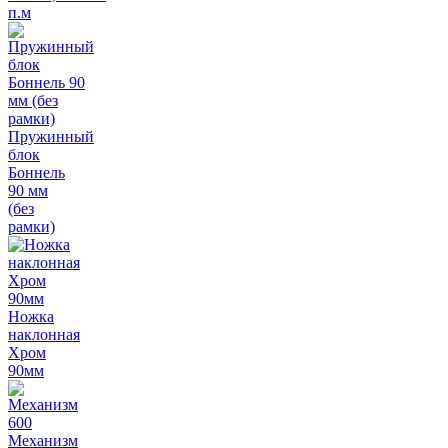
п.м
Пружинный
блок
Боннель
90 мм
(без
рамки)
Ножка
наклонная
Хром
90мм
Механизм