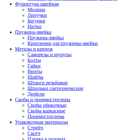
Фурнитура швейная
Молнии
Липучки
Бегунки
Нитки
Пружина-змейка
Пружина-змейка
Крепления для пружины-змейки
Метизы и крепеж
Саморезы и шурупы
Болты
Гайки
Винты
Шайбы
Штанги резьбовые
Шпильки сантехнические
Дюбели
Скобы и пневмостеплеры
Скобы обивочные
Скобы каркасные
Пневмостеплеры
Упаковочные материалы
Стрейч
Скотч
Пленка в рулонах