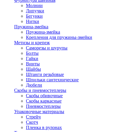
Фурнитура швейная
Молнии
Липучки
Бегунки
Нитки
Пружина-змейка
Пружина-змейка
Крепления для пружины-змейки
Метизы и крепеж
Саморезы и шурупы
Болты
Гайки
Винты
Шайбы
Штанги резьбовые
Шпильки сантехнические
Дюбели
Скобы и пневмостеплеры
Скобы обивочные
Скобы каркасные
Пневмостеплеры
Упаковочные материалы
Стрейч
Скотч
Пленка в рулонах