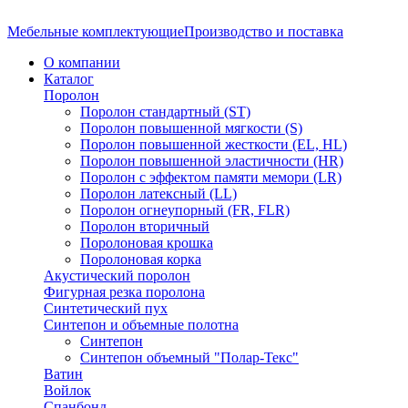
Мебельные комплектующие
Производство и поставка
О компании
Каталог
Поролон
Поролон стандартный (ST)
Поролон повышенной мягкости (S)
Поролон повышенной жесткости (EL, HL)
Поролон повышенной эластичности (HR)
Поролон с эффектом памяти мемори (LR)
Поролон латексный (LL)
Поролон огнеупорный (FR, FLR)
Поролон вторичный
Поролоновая крошка
Поролоновая корка
Акустический поролон
Фигурная резка поролона
Синтетический пух
Синтепон и объемные полотна
Синтепон
Синтепон объемный "Полар-Текс"
Ватин
Войлок
Спанбонд