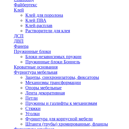
Файбертекс
Клей
Клей для поролона
Клей ПВА
Клей-расплав
Растворители для клея
ДСП
ДВП
Фанера
Пружинные блоки
Блоки независимых пружин
Пружинные блоки Боннель
Кроватные основания
Фурнитура мебельная
Зацепы, синхронизаторы, фиксаторы
Механизмы трансформации
Опоры мебельные
Лента декоративная
Петли
Пружины и газлифты к механизмам
Стяжки
Уголки
Фурнитура для корпусной мебели
Штанги (трубы) хромированные, фланцы