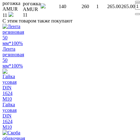
рогожка
рогожка
140
260
1
265.00
265.00
AMUR
AMUR
11
11
С этим товаром также покупают
Лента
резиновая
50
мм*100%
Гайка
усовая
DIN
1624
М10