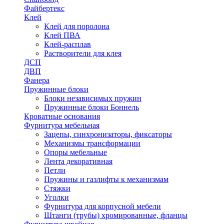
Файбертекс
Клей
Клей для поролона
Клей ПВА
Клей-расплав
Растворители для клея
ДСП
ДВП
Фанера
Пружинные блоки
Блоки независимых пружин
Пружинные блоки Боннель
Кроватные основания
Фурнитура мебельная
Зацепы, синхронизаторы, фиксаторы
Механизмы трансформации
Опоры мебельные
Лента декоративная
Петли
Пружины и газлифты к механизмам
Стяжки
Уголки
Фурнитура для корпусной мебели
Штанги (трубы) хромированные, фланцы