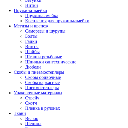
Бегунки
Нитки
Пружина-змейка
Пружина-змейка
Крепления для пружины-змейки
Метизы и крепеж
Саморезы и шурупы
Болты
Гайки
Винты
Шайбы
Штанги резьбовые
Шпильки сантехнические
Дюбели
Скобы и пневмостеплеры
Скобы обивочные
Скобы каркасные
Пневмостеплеры
Упаковочные материалы
Стрейч
Скотч
Пленка в рулонах
Ткани
Велюр
Шенилл