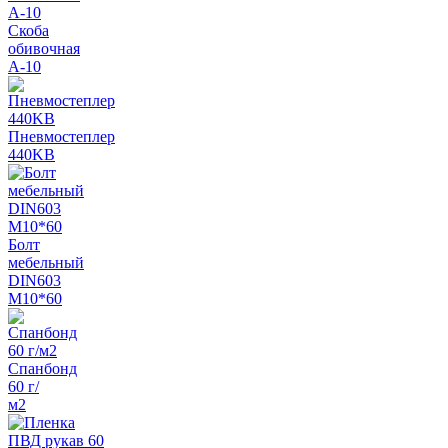
Скоба
обивочная
A-10
Пневмостеплер
440KB
Болт
мебельный
DIN603
М10*60
Спанбонд
60 г/
м2