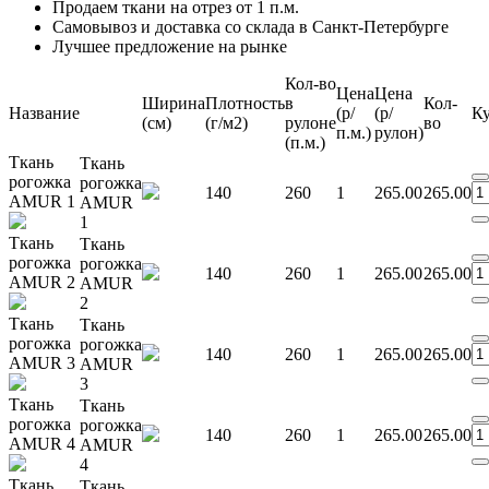
Продаем ткани на отрез от 1 п.м.
Самовывоз и доставка со склада в Санкт-Петербурге
Лучшее предложение на рынке
Кол-во
Цена
Цена
Ширина
Плотность
в
Кол-
Название
(р/
(р/
К
(см)
(г/м2)
рулоне
во
п.м.)
рулон)
(п.м.)
Ткань
Ткань
рогожка
рогожка
140
260
1
265.00
265.00
AMUR 1
AMUR
1
Ткань
Ткань
рогожка
рогожка
140
260
1
265.00
265.00
AMUR 2
AMUR
2
Ткань
Ткань
рогожка
рогожка
140
260
1
265.00
265.00
AMUR 3
AMUR
3
Ткань
Ткань
рогожка
рогожка
140
260
1
265.00
265.00
AMUR 4
AMUR
4
Ткань
Ткань