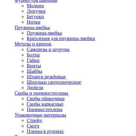
Фурнитура швейная
Молнии
Липучки
Бегунки
Нитки
Пружина-змейка
Пружина-змейка
Крепления для пружины-змейки
Метизы и крепеж
Саморезы и шурупы
Болты
Гайки
Винты
Шайбы
Штанги резьбовые
Шпильки сантехнические
Дюбели
Скобы и пневмостеплеры
Скобы обивочные
Скобы каркасные
Пневмостеплеры
Упаковочные материалы
Стрейч
Скотч
Пленка в рулонах