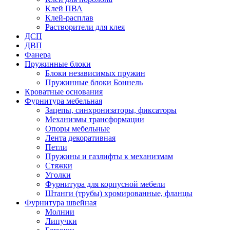
Клей ПВА
Клей-расплав
Растворители для клея
ДСП
ДВП
Фанера
Пружинные блоки
Блоки независимых пружин
Пружинные блоки Боннель
Кроватные основания
Фурнитура мебельная
Зацепы, синхронизаторы, фиксаторы
Механизмы трансформации
Опоры мебельные
Лента декоративная
Петли
Пружины и газлифты к механизмам
Стяжки
Уголки
Фурнитура для корпусной мебели
Штанги (трубы) хромированные, фланцы
Фурнитура швейная
Молнии
Липучки