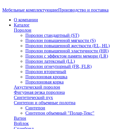
Мебельные комплектующие
Производство и поставка
О компании
Каталог
Поролон
Поролон стандартный (ST)
Поролон повышенной мягкости (S)
Поролон повышенной жесткости (EL, HL)
Поролон повышенной эластичности (HR)
Поролон с эффектом памяти мемори (LR)
Поролон латексный (LL)
Поролон огнеупорный (FR, FLR)
Поролон вторичный
Поролоновая крошка
Поролоновая корка
Акустический поролон
Фигурная резка поролона
Синтетический пух
Синтепон и объемные полотна
Синтепон
Синтепон объемный "Полар-Текс"
Ватин
Войлок
Спанбонд