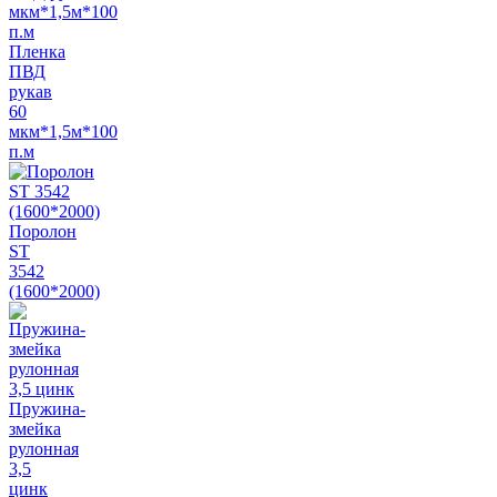
Пленка
ПВД
рукав
60
мкм*1,5м*100
п.м
Поролон
ST
3542
(1600*2000)
Пружина-
змейка
рулонная
3,5
цинк