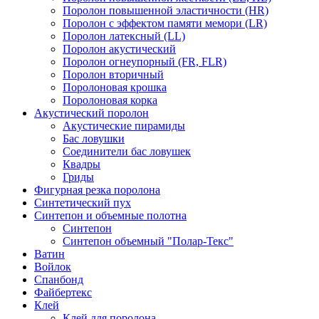
Поролон повышенной эластичности (HR)
Поролон с эффектом памяти мемори (LR)
Поролон латексный (LL)
Поролон акустический
Поролон огнеупорный (FR, FLR)
Поролон вторичный
Поролоновая крошка
Поролоновая корка
Акустический поролон
Акустические пирамиды
Бас ловушки
Соединители бас ловушек
Квадры
Гриды
Фигурная резка поролона
Синтетический пух
Синтепон и объемные полотна
Синтепон
Синтепон объемный "Полар-Текс"
Ватин
Войлок
Спанбонд
Файбертекс
Клей
Клей для поролона